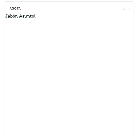
AGOTA
DO
Jabón Asuntol
S