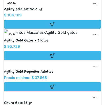
AGOTA
DO
Agility gold gatitos 3 kg
$
106.189
SOLD
OUT
Agility Gold Gatos x 3 Kilos
$
95.729
Agility Gold Pequeños Adultos
Precio mínimo:
$
37.868
Churu Gato 56 gr