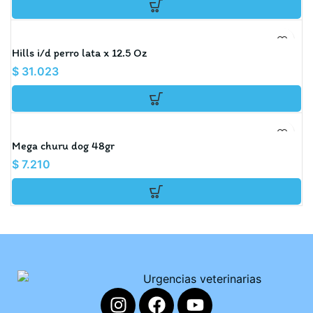
Hills i/d perro lata x 12.5 Oz
$
31.023
Mega churu dog 48gr
$
7.210