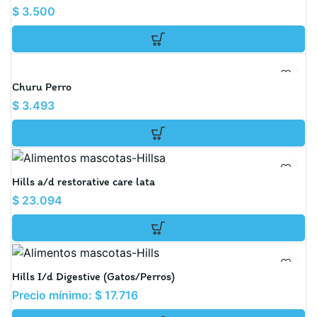
$
3.500
Churu Perro
$
3.493
Hills a/d restorative care lata
$
23.094
Hills I/d Digestive (Gatos/Perros)
Precio mínimo:
$
17.716