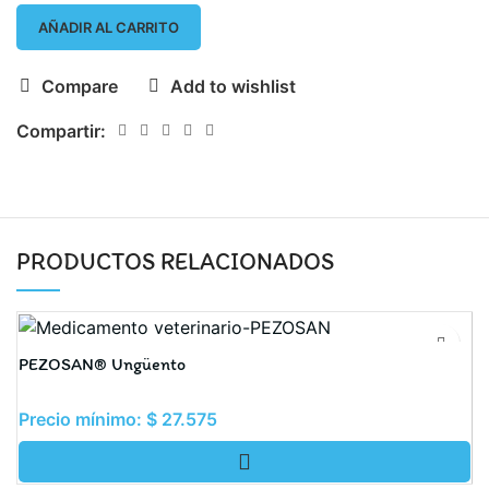
AÑADIR AL CARRITO
Compare
Add to wishlist
Compartir:
PRODUCTOS RELACIONADOS
PEZOSAN® Ungüento
M
Precio mínimo:
$
27.575
$