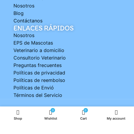
Nosotros
Blog
Contáctanos
ENLACES RÁPIDOS
Nosotros
EPS de Mascotas
Veterinario a domicilio
Consultorio Veterinario
Preguntas frecuentes
Políticas de privacidad
Políticas de reembolso
Políticas de Envió
Términos del Servicio
© 2025, Veterinario en su hogar
0
0
Desarrollado por
Compusolve
.
Shop
Wishlist
Cart
My account