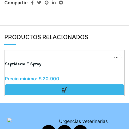
Compartir:
PRODUCTOS RELACIONADOS
Septiderm E Spray
Ap
Precio mínimo:
$
20.900
P