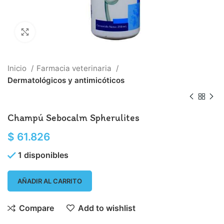
Click to enlarge
Inicio
Farmacia veterinaria
Dermatológicos y antimicóticos
Champú Sebocalm Spherulites
$
61.826
1 disponibles
AÑADIR AL CARRITO
Compare
Add to wishlist