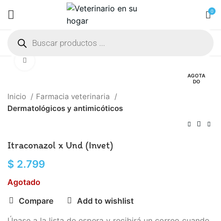
0
Click to enlarge
AGOTA
DO
Inicio
Farmacia veterinaria
Dermatológicos y antimicóticos
Itraconazol x Und (Invet)
$
2.799
Agotado
Compare
Add to wishlist
Únase a la lista de espera y recibirá un correo cuando