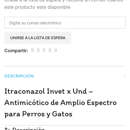
este producto este disponible
Enter
your
email
UNIRSE A LA LISTA DE ESPERA
address
to
Compartir:
join
the
waitlist
DESCRIPCIÓN
for
this
Itraconazol Invet x Und –
product
Antimicótico de Amplio Espectro
para Perros y Gatos
🐾 Descripción