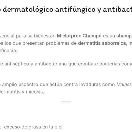
ermatológico antifúngico y antibacte
sencial para su bienestar.
Miclorproc Champú
es un
shampo
ballos que presentan problemas de
dermatitis seborreica, i
ficacia:
e antiséptico y antibacteriano que combate bacterias co
e amplio espectro que actúa contra levaduras como
Malass
ermatitis y micosis.
l exceso de grasa en la piel.