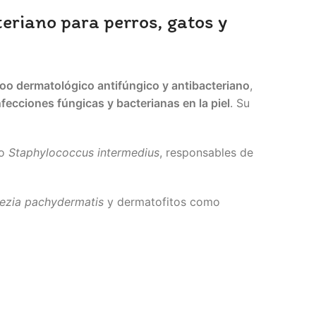
riano para perros, gatos y
o dermatológico antifúngico y antibacteriano
,
nfecciones fúngicas y bacterianas en la piel
. Su
mo
Staphylococcus intermedius
, responsables de
ezia pachydermatis
y dermatofitos como