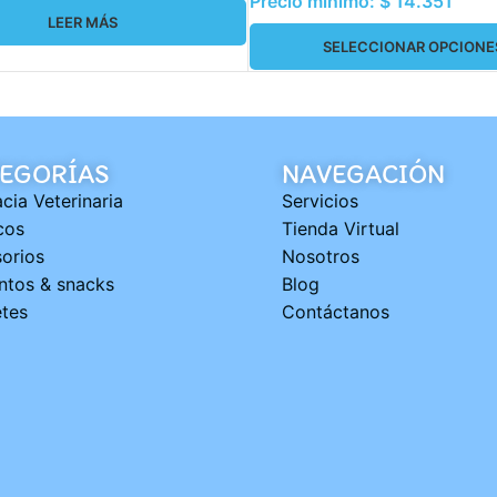
Precio mínimo:
$
14.351
LEER MÁS
SELECCIONAR OPCIONE
EGORÍAS
NAVEGACIÓN
cia Veterinaria
Servicios
cos
Tienda Virtual
orios
Nosotros
ntos & snacks
Blog
tes
Contáctanos