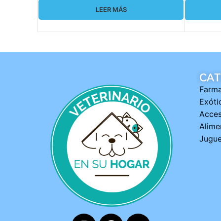
LEER MÁS
CAT
Farma
Exóti
Acces
Alime
Jugue