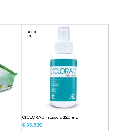
SOLD
OUT
CICLORAC Frasco x 120 mL
Dermosyn 
$
35.886
Precio m