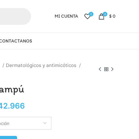
0
0
MI CUENTA
$
0
CONTACTANOS
a
Dermatológicos y antimicóticos
hampú
42.966