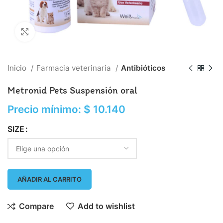
Click to enlarge
Inicio
Farmacia veterinaria
Antibióticos
Metronid Pets Suspensión oral
Precio mínimo:
$
10.140
SIZE
AÑADIR AL CARRITO
Compare
Add to wishlist