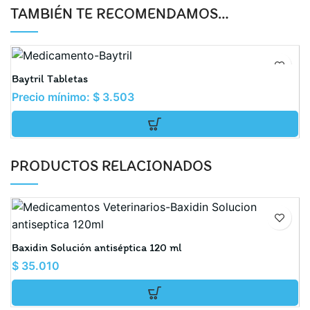
TAMBIÉN TE RECOMENDAMOS…
C
Baytril Tabletas
Precio mínimo:
$
3.503
P
PRODUCTOS RELACIONADOS
Ar
Baxidin Solución antiséptica 120 ml
$
35.010
$