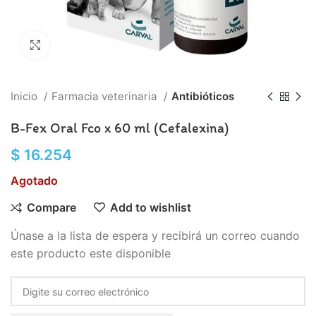
Click to enlarge
Inicio
Farmacia veterinaria
Antibióticos
B-Fex Oral Fco x 60 ml (Cefalexina)
$
16.254
Agotado
Compare
Add to wishlist
Únase a la lista de espera y recibirá un correo cuando
este producto este disponible
Enter
your