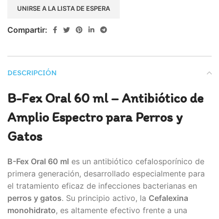
email
UNIRSE A LA LISTA DE ESPERA
address
to
Compartir:
join
the
waitlist
DESCRIPCIÓN
for
this
B-Fex Oral 60 ml – Antibiótico de
product
Amplio Espectro para Perros y
Gatos
B-Fex Oral 60 ml
es un antibiótico cefalosporínico de
primera generación, desarrollado especialmente para
el tratamiento eficaz de infecciones bacterianas en
perros y gatos
. Su principio activo, la
Cefalexina
monohidrato
, es altamente efectivo frente a una