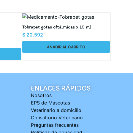
AGOT
ADO
Oftaproc C
Tobrapet gotas oftálmicas x 10 ml
$
33.117
$
20.592
AÑADIR AL CARRITO
ENLACES RÁPIDOS
Nosotros
EPS de Mascotas
Veterinario a domicilio
Consultorio Veterinario
Preguntas frecuentes
Políticas de privacidad