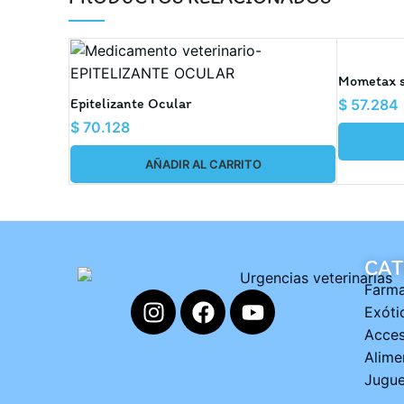
Mometax s
Epitelizante Ocular
$
57.284
$
70.128
AÑADIR AL CARRITO
CAT
Farma
Exóti
Acces
Alime
Jugue