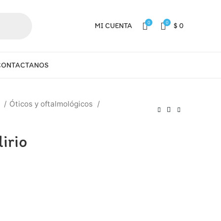
0
0
MI CUENTA
$
0
CONTACTANOS
a
Óticos y oftalmológicos
irio