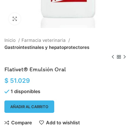
Click to enlarge
Inicio
Farmacia veterinaria
Gastrointestinales y hepatoprotectores
Flativet® Emulsión Oral
$
51.029
1 disponibles
AÑADIR AL CARRITO
Compare
Add to wishlist