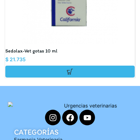
Sedolax-Vet gotas 10 ml
Ar
$
21.735
$
CATEGORÍAS
Farmacia Veterinaria