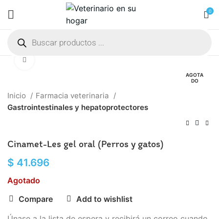
0
Click to enlarge
AGOTA
DO
Inicio
Farmacia veterinaria
Gastrointestinales y hepatoprotectores
Cinamet-Les gel oral (Perros y gatos)
$
41.696
Agotado
Compare
Add to wishlist
Únase a la lista de espera y recibirá un correo cuando