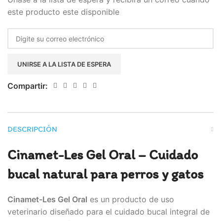
este producto este disponible
Enter
your
email
UNIRSE A LA LISTA DE ESPERA
address
to
Compartir:
join
the
waitlist
DESCRIPCIÓN
for
this
Cinamet-Les Gel Oral – Cuidado
product
bucal natural para perros y gatos
Cinamet-Les Gel Oral
es un producto de uso
veterinario diseñado para el cuidado bucal integral de