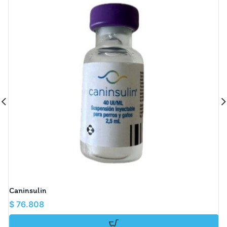
Caninsulin
F
$
76.808
$