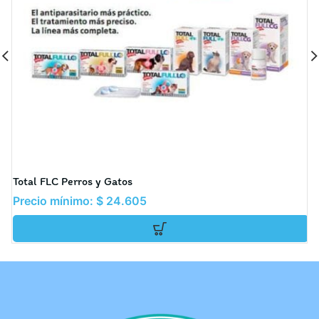
Total FLC Perros y Gatos
F
Precio mínimo:
$
24.605
$