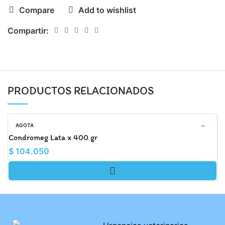
Compare
Add to wishlist
Compartir:
PRODUCTOS RELACIONADOS
AGOTA
DO
Condromeg Lata x 400 gr
C
$
104.050
$