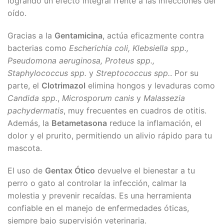
logrando un efecto integral frente a las infecciones del
oído.
Gracias a la
Gentamicina
, actúa eficazmente contra
bacterias como
Escherichia coli, Klebsiella spp.,
Pseudomona aeruginosa, Proteus spp.,
Staphylococcus spp.
y
Streptococcus spp.
. Por su
parte, el
Clotrimazol
elimina hongos y levaduras como
Candida spp.
,
Microsporum canis
y
Malassezia
pachydermatis
, muy frecuentes en cuadros de otitis.
Además, la
Betametasona
reduce la inflamación, el
dolor y el prurito, permitiendo un alivio rápido para tu
mascota.
El uso de
Gentax Ótico
devuelve el bienestar a tu
perro o gato al controlar la infección, calmar la
molestia y prevenir recaídas. Es una herramienta
confiable en el manejo de enfermedades óticas,
siempre bajo supervisión veterinaria.