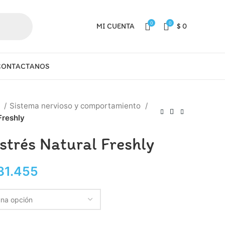
0
0
MI CUENTA
$
0
CONTACTANOS
a
Sistema nervioso y comportamiento
Freshly
strés Natural Freshly
31.455