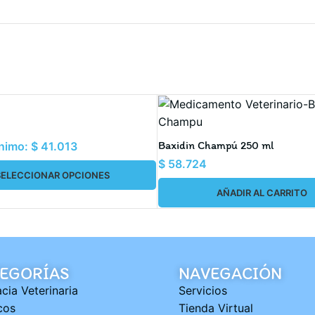
Baxidin Champú 250 ml
ínimo:
$
41.013
$
58.724
SELECCIONAR OPCIONES
AÑADIR AL CARRITO
EGORÍAS
NAVEGACIÓN
cia Veterinaria
Servicios
cos
Tienda Virtual