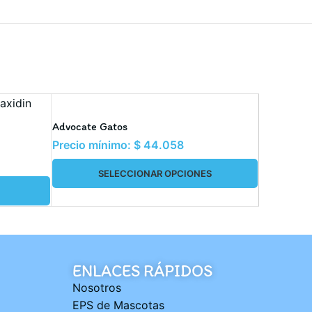
Advocate Gatos
Ankofen 
Precio mínimo:
$
44.058
Precio m
SELECCIONAR OPCIONES
S
ENLACES RÁPIDOS
Nosotros
EPS de Mascotas