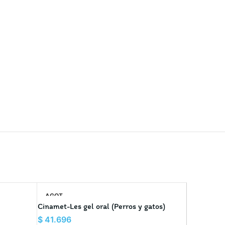
AGOT
SOLD
ADO
OUT
Cinamet-Les gel oral (Perros y gatos)
Artribalan
$
41.696
$
142.44