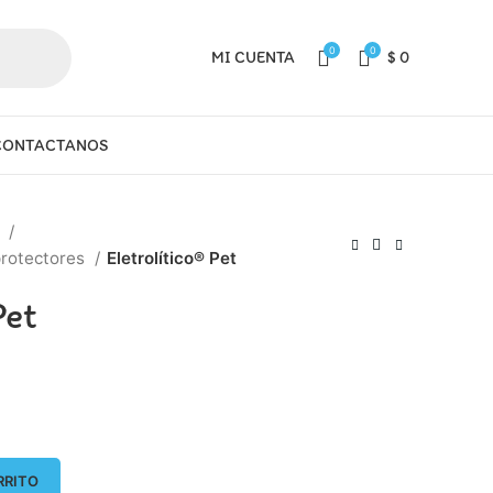
0
0
MI CUENTA
$
0
CONTACTANOS
a
protectores
Eletrolítico® Pet
Pet
RRITO