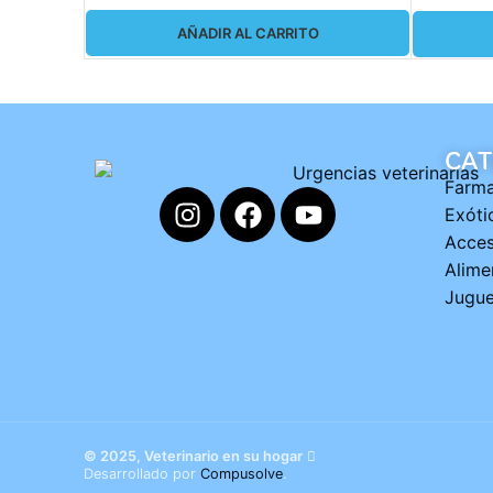
AÑADIR AL CARRITO
CAT
Farma
Exóti
Acces
Alime
Jugue
© 2025, Veterinario en su hogar
Desarrollado por
Compusolve
.