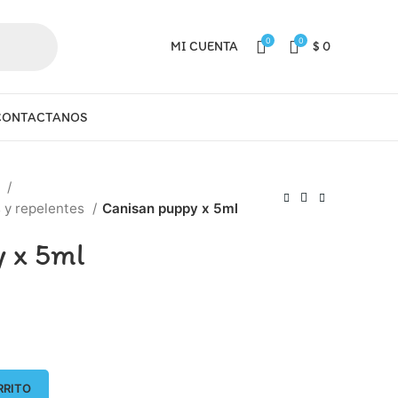
0
0
MI CUENTA
$
0
CONTACTANOS
a
s y repelentes
Canisan puppy x 5ml
 x 5ml
RRITO