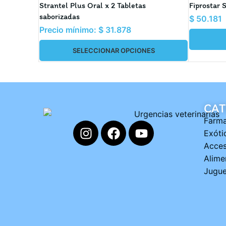
ADO
Strantel Plus Oral x 2 Tabletas
Fiprostar 
saborizadas
$
50.181
Precio mínimo:
$
31.878
SELECCIONAR OPCIONES
CAT
Farma
Exóti
Acces
Alime
Jugue