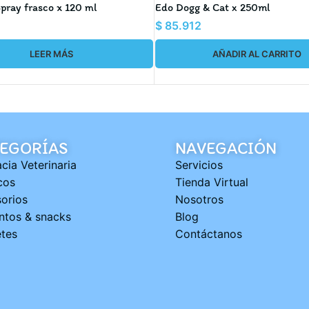
Spray frasco x 120 ml
Edo Dogg & Cat x 250ml
$
85.912
LEER MÁS
AÑADIR AL CARRITO
EGORÍAS
NAVEGACIÓN
cia Veterinaria
Servicios
cos
Tienda Virtual
orios
Nosotros
ntos & snacks
Blog
tes
Contáctanos