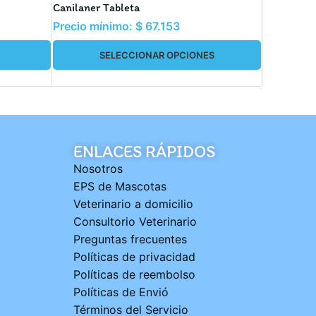
OUT
Canilaner Tableta
NexGard S
Precio mínimo:
$
67.153
Precio m
SELECCIONAR OPCIONES
S
ENLACES RÁPIDOS
Nosotros
EPS de Mascotas
Veterinario a domicilio
Consultorio Veterinario
Preguntas frecuentes
Políticas de privacidad
Políticas de reembolso
Políticas de Envió
Términos del Servicio