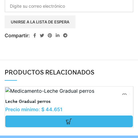
Enter
your
email
UNIRSE A LA LISTA DE ESPERA
address
to
Compartir:
join
the
waitlist
for
PRODUCTOS RELACIONADOS
this
product
Leche Gradual perros
H
Precio mínimo:
$
44.651
P