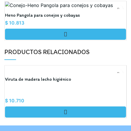
Heno Pangola para conejos y cobayas
H
$
10.813
$
PRODUCTOS RELACIONADOS
Viruta de madera lecho higiénico
G
$
10.710
$