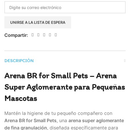
Enter
your
email
UNIRSE A LA LISTA DE ESPERA
address
to
Compartir:
join
the
waitlist
DESCRIPCIÓN
for
this
Arena BR for Small Pets – Arena
product
Super Aglomerante para Pequeñas
Mascotas
Mantén la higiene de tu pequeño compañero con
Arena BR for Small Pets
, una
arena super aglomerante
de fina granulación
, diseñada específicamente para